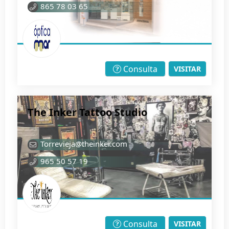
865 78 03 65
5
Consulta
VISITAR
The Inker Tattoo Studio
0
Torrevieja@theinker.com
de
965 50 57 19
5
Consulta
VISITAR