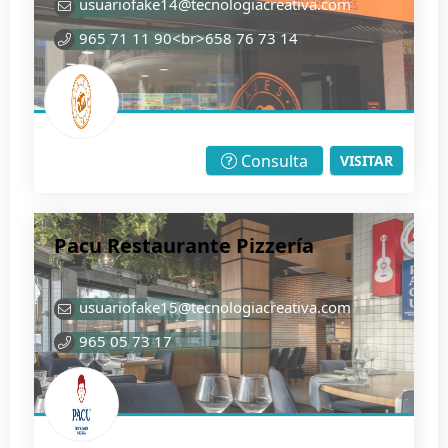
usuariofake14@tecnologiacreativa.com
de
965 71 11 90<br>658 76 73 14
5
Consulta
VISITAR
Pacu Restaurante Pizzería
0
usuariofake15@tecnologiacreativa.com
de
965 05 73 17
5