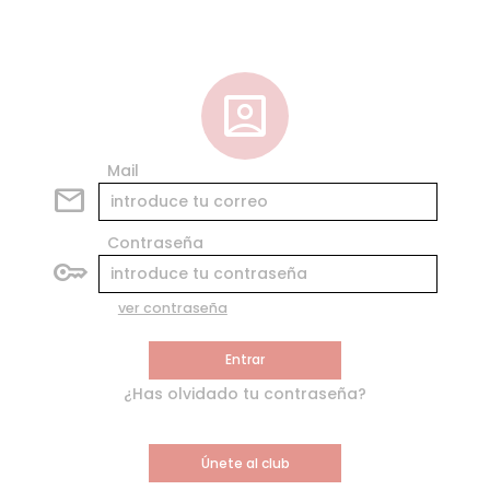
account_box
Mail
mail
Contraseña
key
ver contraseña
Entrar
¿Has olvidado tu contraseña?
Únete al club